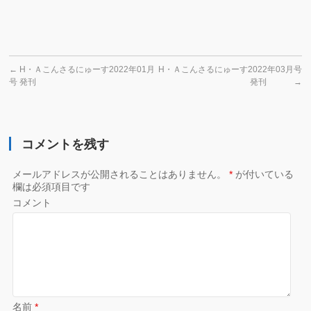
←
H・Ａこんさるにゅーす2022年01月
H・Ａこんさるにゅーす2022年03月号
号 発刊
発刊
→
コメントを残す
メールアドレスが公開されることはありません。
*
が付いている
欄は必須項目です
コメント
名前
*